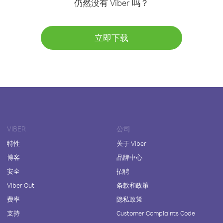
仍然没有 Viber 吗？
立即下载
VIBER
公司
特性
关于 Viber
博客
品牌中心
安全
招聘
Viber Out
条款和政策
费率
隐私政策
支持
Customer Complaints Code