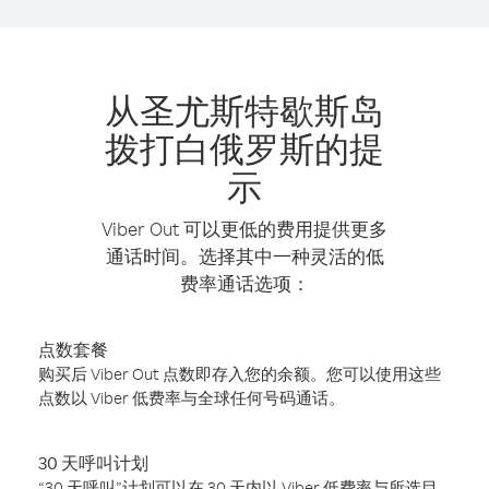
从圣尤斯特歇斯岛
拨打白俄罗斯的提
示
Viber Out 可以更低的费用提供更多
通话时间。选择其中一种灵活的低
费率通话选项：
点数套餐
购买后 Viber Out 点数即存入您的余额。您可以使用这些
点数以 Viber 低费率与全球任何号码通话。
30 天呼叫计划
“30 天呼叫”计划可以在 30 天内以 Viber 低费率与所选目