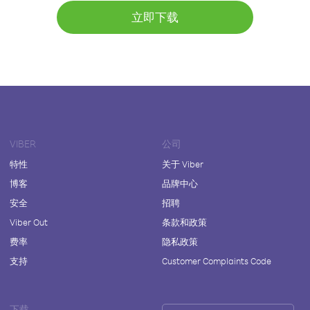
立即下载
VIBER
公司
特性
关于 Viber
博客
品牌中心
安全
招聘
Viber Out
条款和政策
费率
隐私政策
支持
Customer Complaints Code
下载