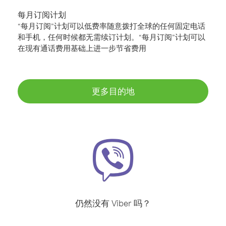
每月订阅计划
“每月订阅”计划可以低费率随意拨打全球的任何固定电话
和手机，任何时候都无需续订计划。“每月订阅”计划可以
在现有通话费用基础上进一步节省费用
更多目的地
仍然没有 Viber 吗？