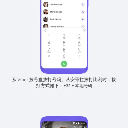
从 Viber 拨号盘拨打号码。
从安哥拉拨打比利时，拨
打方式如下：
+
+
32
本地号码