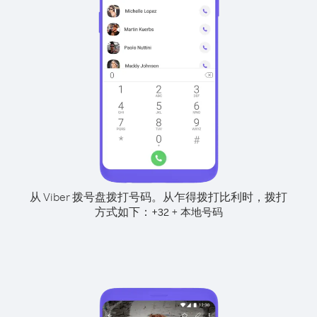
从 Viber 拨号盘拨打号码。
从乍得拨打比利时，拨打
方式如下：
+
+
32
本地号码