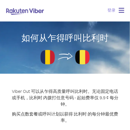
登录
Togg
navig
如何从乍得呼叫比利时
Viber Out 可以从乍得高质量呼叫比利时。
无论固定电话
或手机，比利时 内拨打任意号码 - 起始费率仅 9.9 ¢ 每分
钟。
购买点数套餐或呼叫计划以获得 比利时 的每分钟最优费
率。