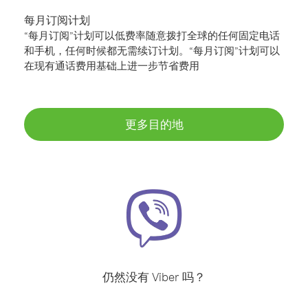
每月订阅计划
“每月订阅”计划可以低费率随意拨打全球的任何固定电话
和手机，任何时候都无需续订计划。“每月订阅”计划可以
在现有通话费用基础上进一步节省费用
更多目的地
仍然没有 Viber 吗？