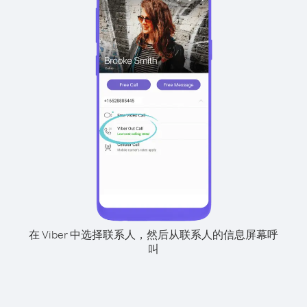
在 Viber 中选择联系人，然后从联系人的信息屏幕呼
叫