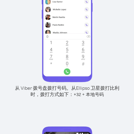
从 Viber 拨号盘拨打号码。
从Ellipso 卫星拨打比利
时，拨打方式如下：
+
+
32
本地号码