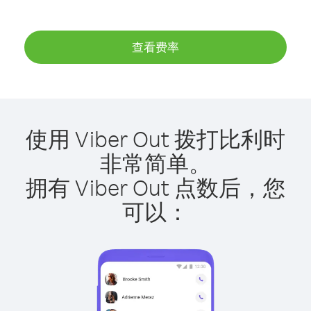
查看费率
使用 Viber Out 拨打比利时
非常简单。
拥有 Viber Out 点数后，您
可以：