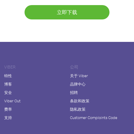
立即下载
VIBER
公司
特性
关于 Viber
博客
品牌中心
安全
招聘
Viber Out
条款和政策
费率
隐私政策
支持
Customer Complaints Code