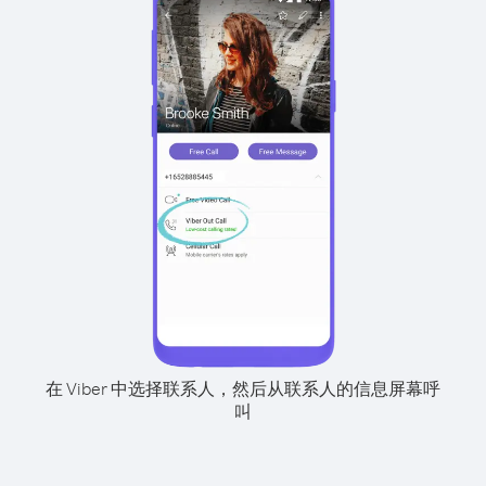
在 Viber 中选择联系人，然后从联系人的信息屏幕呼
叫