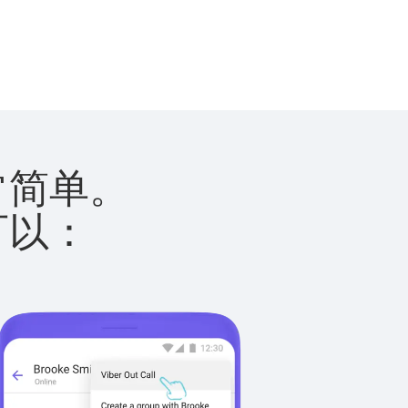
非常简单。
您可以：