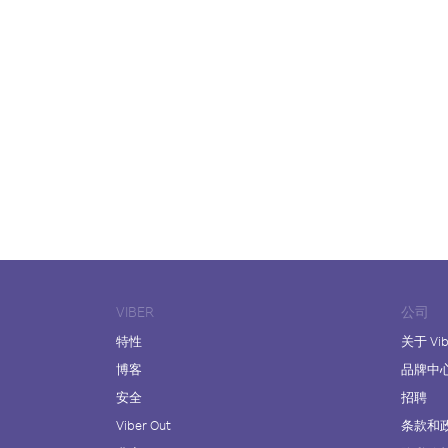
VIBER
公司
特性
关于 Vib
博客
品牌中
安全
招聘
Viber Out
条款和