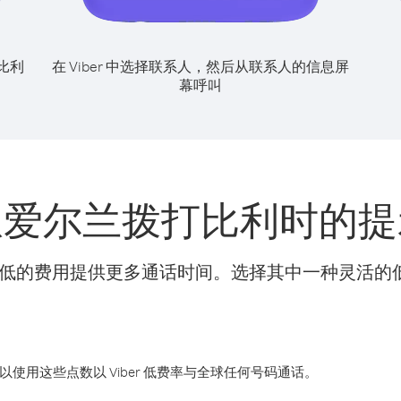
比利
在 Viber 中选择联系人，然后从联系人的信息屏
幕呼叫
从爱尔兰拨打比利时的提
t 可以更低的费用提供更多通话时间。选择其中一种灵活
您可以使用这些点数以 Viber 低费率与全球任何号码通话。