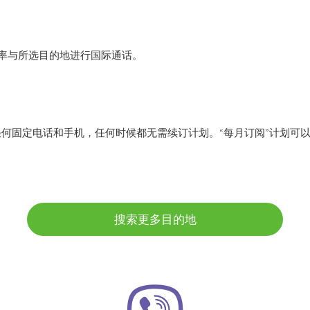
r 低费率与所选目的地进行国际通话。
任何固定电话和手机，任何时候都无需续订计划。“每月订阅”计划可
搜索更多目的地