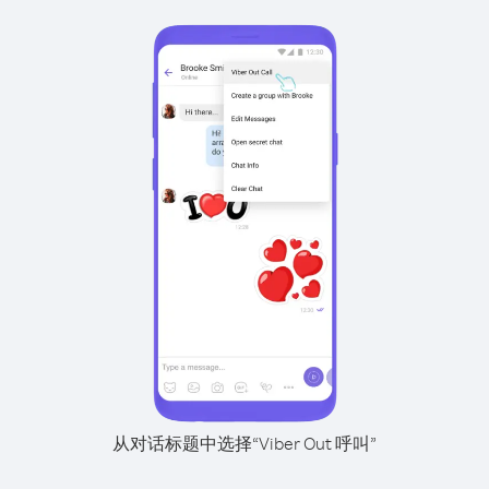
从对话标题中选择“Viber Out 呼叫”