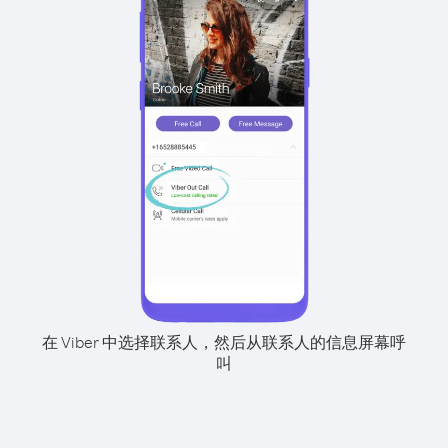
在 Viber 中选择联系人，然后从联系人的信息屏幕呼
叫