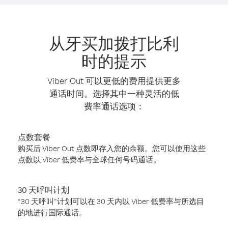
从牙买加拨打比利
时的提示
Viber Out 可以更低的费用提供更多
通话时间。选择其中一种灵活的低
费率通话选项：
点数套餐
购买后 Viber Out 点数即存入您的余额。您可以使用这些
点数以 Viber 低费率与全球任何号码通话。
30 天呼叫计划
“30 天呼叫”计划可以在 30 天内以 Viber 低费率与所选目
的地进行国际通话。