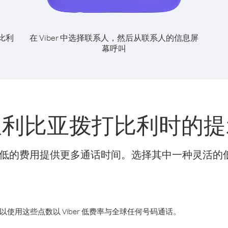
比利
在 Viber 中选择联系人，然后从联系人的信息屏
幕呼叫
从利比亚拨打比利时的提
t 可以更低的费用提供更多通话时间。选择其中一种灵活
您可以使用这些点数以 Viber 低费率与全球任何号码通话。