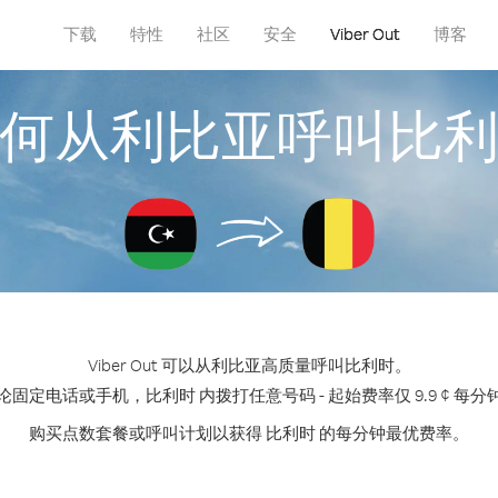
下载
特性
社区
安全
Viber Out
博客
何从利比亚呼叫比
Viber Out 可以从利比亚高质量呼叫比利时。
论固定电话或手机，比利时 内拨打任意号码 - 起始费率仅 9.9 ¢ 每分
购买点数套餐或呼叫计划以获得 比利时 的每分钟最优费率。