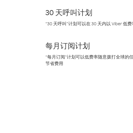
30 天呼叫计划
“30 天呼叫”计划可以在 30 天内以 Vibe
每月订阅计划
“每月订阅”计划可以低费率随意拨打全球的
节省费用