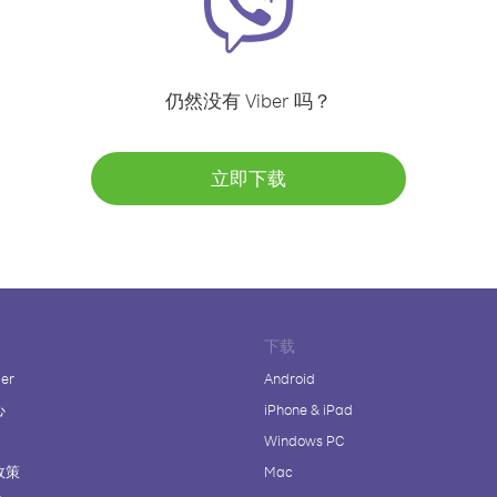
仍然没有 Viber 吗？
立即下载
下载
er
Android
心
iPhone & iPad
Windows PC
政策
Mac