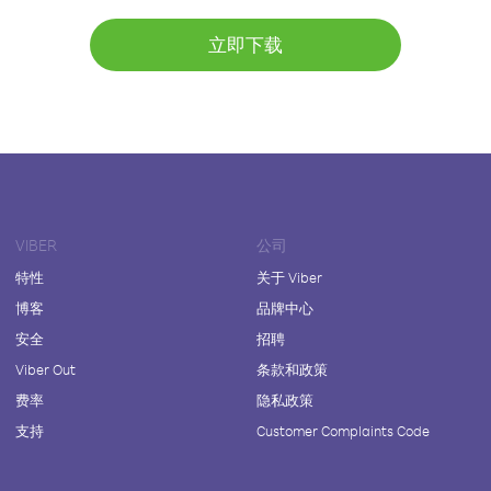
立即下载
VIBER
公司
特性
关于 Viber
博客
品牌中心
安全
招聘
Viber Out
条款和政策
费率
隐私政策
支持
Customer Complaints Code