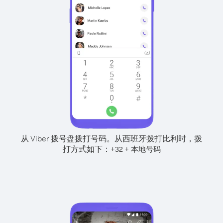
从 Viber 拨号盘拨打号码。
从西班牙拨打比利时，拨
打方式如下：
+
+
32
本地号码