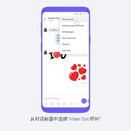
从对话标题中选择“Viber Out 呼叫”