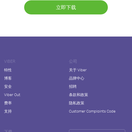
立即下载
VIBER
公司
特性
关于 Viber
博客
品牌中心
安全
招聘
Viber Out
条款和政策
费率
隐私政策
支持
Customer Complaints Code
下载