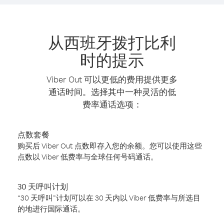
从西班牙拨打比利
时的提示
Viber Out 可以更低的费用提供更多
通话时间。选择其中一种灵活的低
费率通话选项：
点数套餐
购买后 Viber Out 点数即存入您的余额。您可以使用这些
点数以 Viber 低费率与全球任何号码通话。
30 天呼叫计划
“30 天呼叫”计划可以在 30 天内以 Viber 低费率与所选目
的地进行国际通话。