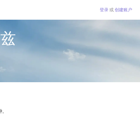
登录
或
创建账户
利兹
钟。