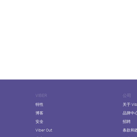
VIBER
公司
特性
关于 Vib
博客
品牌中
安全
招聘
Viber Out
条款和