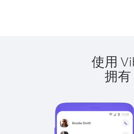
使用 V
拥有 