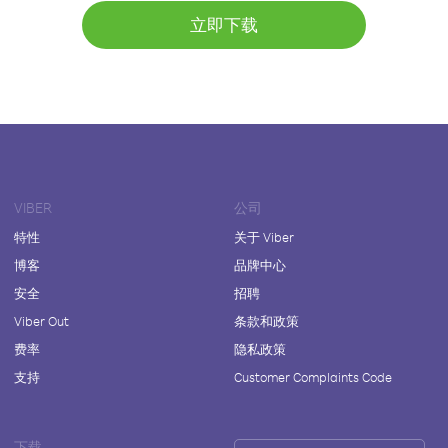
立即下载
VIBER
公司
特性
关于 Viber
博客
品牌中心
安全
招聘
Viber Out
条款和政策
费率
隐私政策
支持
Customer Complaints Code
下载