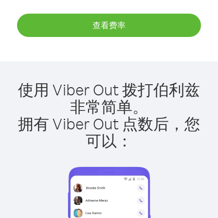
查看费率
使用 Viber Out 拨打伯利兹
非常简单。
拥有 Viber Out 点数后，您
可以：