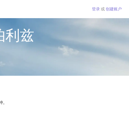
登录
或
创建账户
叫伯利兹
分钟。