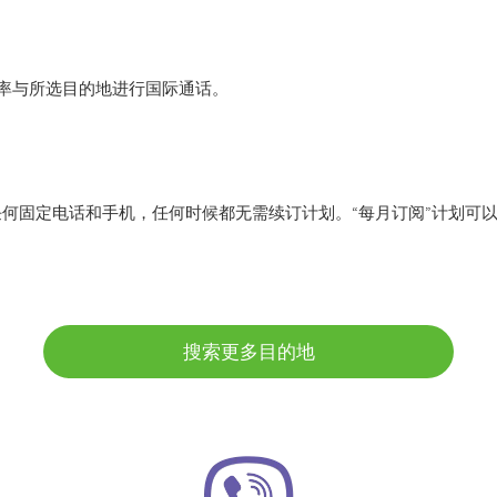
r 低费率与所选目的地进行国际通话。
任何固定电话和手机，任何时候都无需续订计划。“每月订阅”计划可
搜索更多目的地