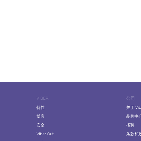
VIBER
公司
特性
关于 Vib
博客
品牌中
安全
招聘
Viber Out
条款和