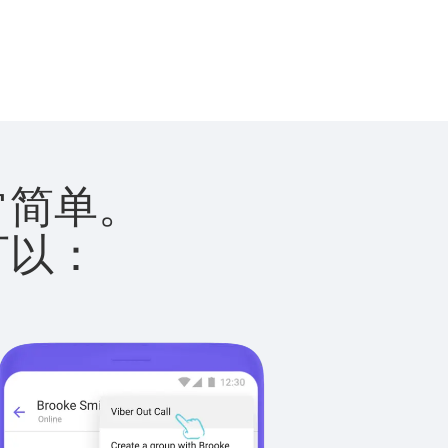
非常简单。
您可以：