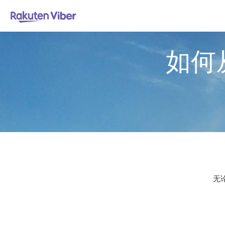
如何从
无论