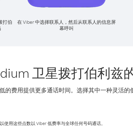
星拨打伯
在 Viber 中选择联系人，然后从联系人的信息屏
幕呼叫
码
ridium 卫星拨打伯利
t 可以更低的费用提供更多通话时间。选择其中一种灵活
您可以使用这些点数以 Viber 低费率与全球任何号码通话。