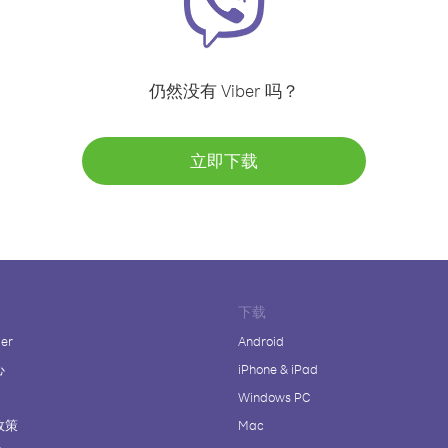
仍然没有 Viber 吗？
立即下载
下载
er
Android
心
iPhone & iPad
Windows PC
政策
Mac