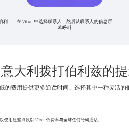
伯利
在 Viber 中选择联系人，然后从联系人的信息屏
幕呼叫
从意大利拨打伯利兹的提
t 可以更低的费用提供更多通话时间。选择其中一种灵活
您可以使用这些点数以 Viber 低费率与全球任何号码通话。