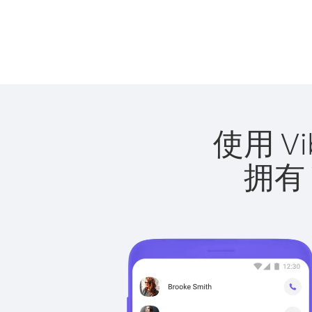
使用 V
拥有 