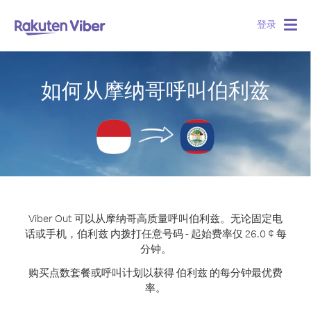
登录
Togg
navig
如何从摩纳哥呼叫伯利兹
Viber Out 可以从摩纳哥高质量呼叫伯利兹。
无论固定电
话或手机，伯利兹 内拨打任意号码 - 起始费率仅 26.0 ¢ 每
分钟。
购买点数套餐或呼叫计划以获得 伯利兹 的每分钟最优费
率。