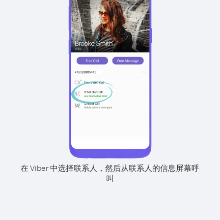
在 Viber 中选择联系人，然后从联系人的信息屏幕呼
叫