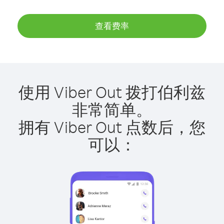
查看费率
使用 Viber Out 拨打伯利兹
非常简单。
拥有 Viber Out 点数后，您
可以：