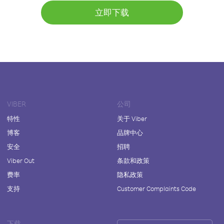
立即下载
VIBER
公司
特性
关于 Viber
博客
品牌中心
安全
招聘
Viber Out
条款和政策
费率
隐私政策
支持
Customer Complaints Code
下载