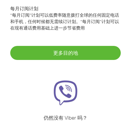
每月订阅计划
“每月订阅”计划可以低费率随意拨打全球的任何固定电话
和手机，任何时候都无需续订计划。“每月订阅”计划可以
在现有通话费用基础上进一步节省费用
更多目的地
仍然没有 Viber 吗？