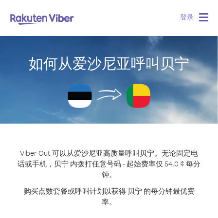
登录
Togg
navig
如何从爱沙尼亚呼叫贝宁
Viber Out 可以从爱沙尼亚高质量呼叫贝宁。
无论固定电
话或手机，贝宁 内拨打任意号码 - 起始费率仅 54.0 ¢ 每分
钟。
购买点数套餐或呼叫计划以获得 贝宁 的每分钟最优费
率。