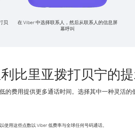
打贝
在 Viber 中选择联系人，然后从联系人的信息屏
幕呼叫
从利比里亚拨打贝宁的提
t 可以更低的费用提供更多通话时间。选择其中一种灵活
您可以使用这些点数以 Viber 低费率与全球任何号码通话。