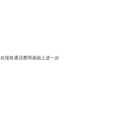
以在现有通话费用基础上进一步