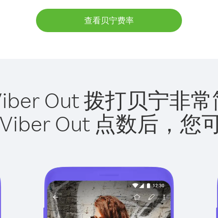
查看贝宁费率
Viber Out 拨打贝宁非
Viber Out 点数后，