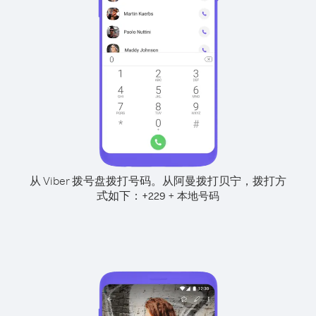
从 Viber 拨号盘拨打号码。
从阿曼拨打贝宁，拨打方
式如下：
+
+
229
本地号码