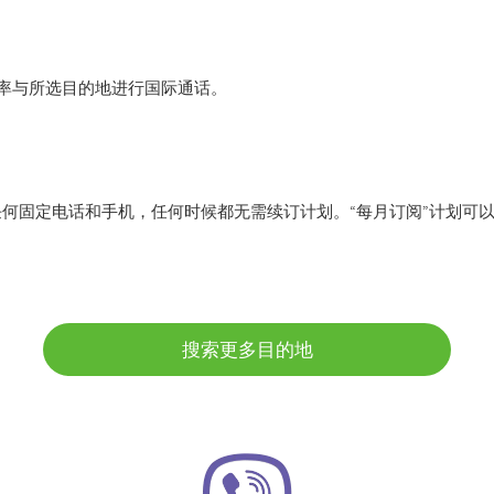
r 低费率与所选目的地进行国际通话。
任何固定电话和手机，任何时候都无需续订计划。“每月订阅”计划可
搜索更多目的地