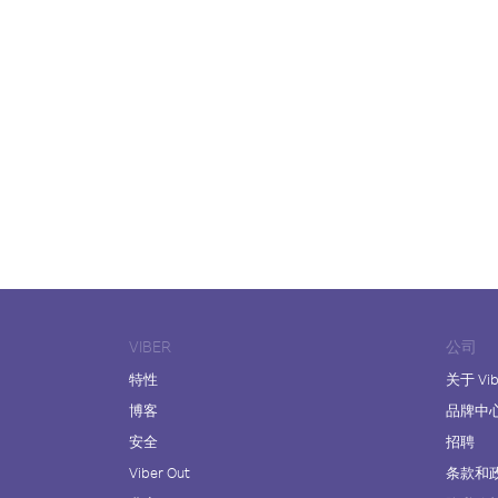
VIBER
公司
特性
关于 Vib
博客
品牌中
安全
招聘
Viber Out
条款和