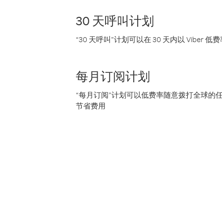
30 天呼叫计划
“30 天呼叫”计划可以在 30 天内以 Vibe
每月订阅计划
“每月订阅”计划可以低费率随意拨打全球的
节省费用