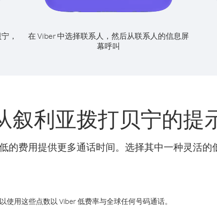
贝宁，
在 Viber 中选择联系人，然后从联系人的信息屏
幕呼叫
从叙利亚拨打贝宁的提
t 可以更低的费用提供更多通话时间。选择其中一种灵活
您可以使用这些点数以 Viber 低费率与全球任何号码通话。