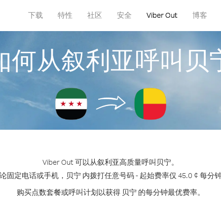
下载
特性
社区
安全
Viber Out
博客
如何从叙利亚呼叫贝
Viber Out 可以从叙利亚高质量呼叫贝宁。
论固定电话或手机，贝宁 内拨打任意号码 - 起始费率仅 45.0 ¢ 每分
购买点数套餐或呼叫计划以获得 贝宁 的每分钟最优费率。