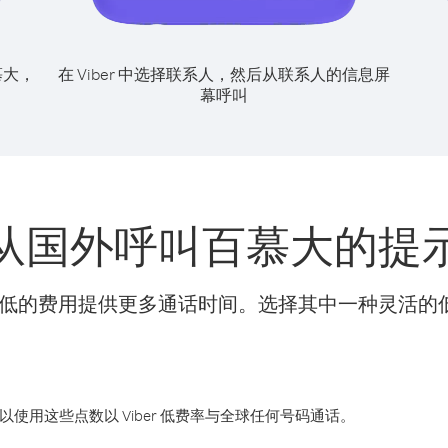
慕大，
在 Viber 中选择联系人，然后从联系人的信息屏
幕呼叫
从国外呼叫百慕大的提
t 可以更低的费用提供更多通话时间。选择其中一种灵活
您可以使用这些点数以 Viber 低费率与全球任何号码通话。