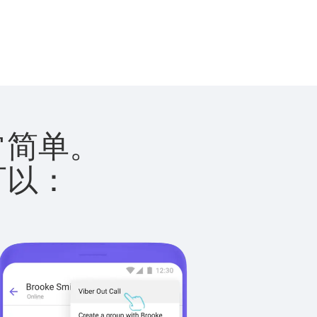
非常简单。
您可以：