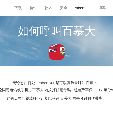
下载
特性
社区
安全
Viber Out
博客
如何呼叫百慕大
无论您在何处，Viber Out 都可以高质量呼叫百慕大。
论固定电话或手机，百慕大 内拨打任意号码 - 起始费率仅 12.0 ¢ 每分
购买点数套餐或呼叫计划以获得 百慕大 的每分钟最优费率。