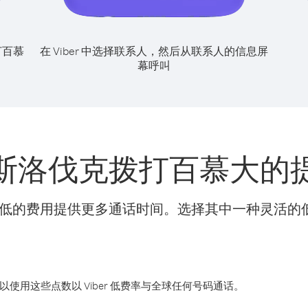
打百慕
在 Viber 中选择联系人，然后从联系人的信息屏
幕呼叫
斯洛伐克拨打百慕大的
t 可以更低的费用提供更多通话时间。选择其中一种灵活
您可以使用这些点数以 Viber 低费率与全球任何号码通话。