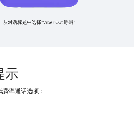
从对话标题中选择“Viber Out 呼叫”
提示
的低费率通话选项：