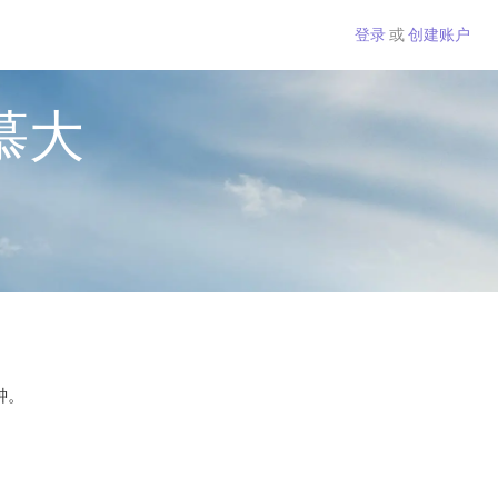
登录
或
创建账户
慕大
钟。