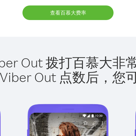
查看百慕大费率
iber Out 拨打百慕大
Viber Out 点数后，