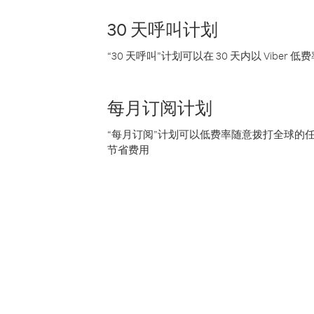
30 天呼叫计划
“30 天呼叫”计划可以在 30 天内以 Vibe
每月订阅计划
“每月订阅”计划可以低费率随意拨打全球的
节省费用