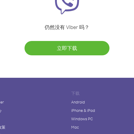
仍然没有 Viber 吗？
立即下载
下载
er
Android
心
iPhone & iPad
Windows PC
政策
Mac