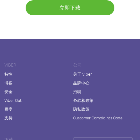
立即下载
VIBER
公司
特性
关于 Viber
博客
品牌中心
安全
招聘
Viber Out
条款和政策
费率
隐私政策
支持
Customer Complaints Code
下载