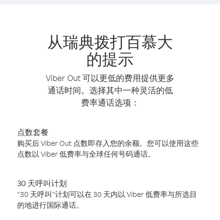
从瑞典拨打百慕大
的提示
Viber Out 可以更低的费用提供更多
通话时间。选择其中一种灵活的低
费率通话选项：
点数套餐
购买后 Viber Out 点数即存入您的余额。您可以使用这些
点数以 Viber 低费率与全球任何号码通话。
30 天呼叫计划
“30 天呼叫”计划可以在 30 天内以 Viber 低费率与所选目
的地进行国际通话。