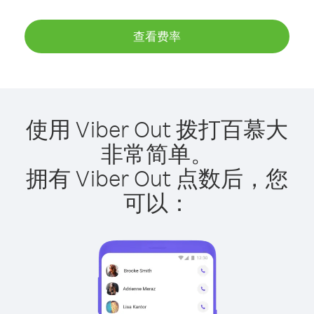
查看费率
使用 Viber Out 拨打百慕大
非常简单。
拥有 Viber Out 点数后，您
可以：