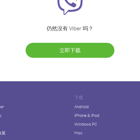
仍然没有 Viber 吗？
立即下载
下载
er
Android
心
iPhone & iPad
Windows PC
政策
Mac