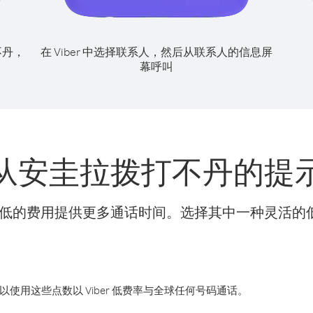
不丹，
在 Viber 中选择联系人，然后从联系人的信息屏
幕呼叫
从安圭拉拨打不丹的提
t 可以更低的费用提供更多通话时间。选择其中一种灵活
您可以使用这些点数以 Viber 低费率与全球任何号码通话。