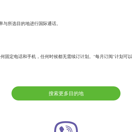
r 低费率与所选目的地进行国际通话。
任何固定电话和手机，任何时候都无需续订计划。“每月订阅”计划可
搜索更多目的地