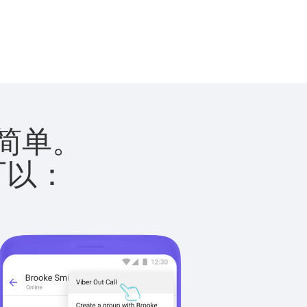
常简单。
您可以：