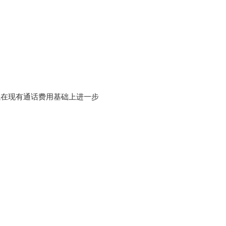
以在现有通话费用基础上进一步