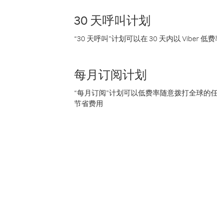
30 天呼叫计划
“30 天呼叫”计划可以在 30 天内以 Vibe
每月订阅计划
“每月订阅”计划可以低费率随意拨打全球的
节省费用