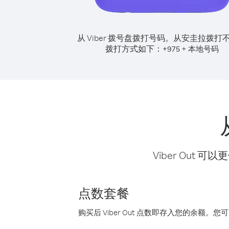
从 Viber 拨号盘拨打号码。
从安圭拉拨打
拨打方式如下：
+
+
975
本地号码
Viber Ou
点数套餐
购买后 Viber Out 点数即存入您的余额。