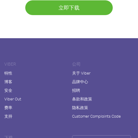
立即下载
VIBER
公司
特性
关于 Viber
博客
品牌中心
安全
招聘
Viber Out
条款和政策
费率
隐私政策
支持
Customer Complaints Code
下载