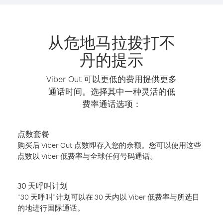
从危地马拉拨打不
丹的提示
Viber Out 可以更低的费用提供更多
通话时间。选择其中一种灵活的低
费率通话选项：
点数套餐
购买后 Viber Out 点数即存入您的余额。您可以使用这些
点数以 Viber 低费率与全球任何号码通话。
30 天呼叫计划
“30 天呼叫”计划可以在 30 天内以 Viber 低费率与所选目
的地进行国际通话。