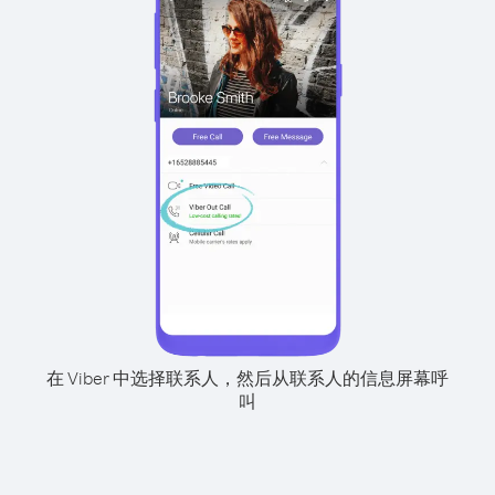
在 Viber 中选择联系人，然后从联系人的信息屏幕呼
叫