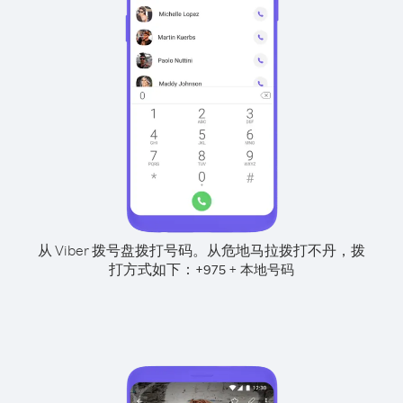
从 Viber 拨号盘拨打号码。
从危地马拉拨打不丹，拨
打方式如下：
+
+
975
本地号码