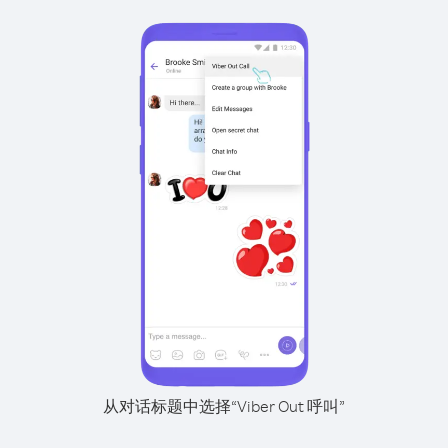
从对话标题中选择“Viber Out 呼叫”