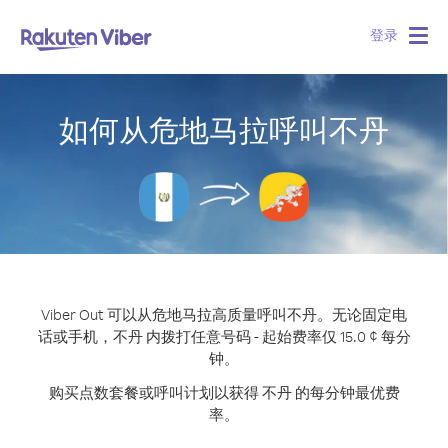
登录
Togg
navig
如何从危地马拉呼叫不丹
Viber Out 可以从危地马拉高质量呼叫不丹。
无论固定电
话或手机，不丹 内拨打任意号码 - 起始费率仅 15.0 ¢ 每分
钟。
购买点数套餐或呼叫计划以获得 不丹 的每分钟最优费
率。