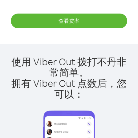
查看费率
使用 Viber Out 拨打不丹非
常简单。
拥有 Viber Out 点数后，您
可以：