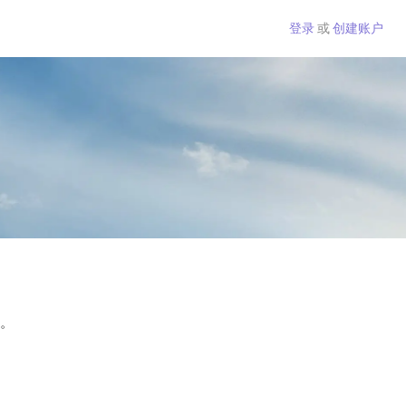
登录
或
创建账户
丹
钟。