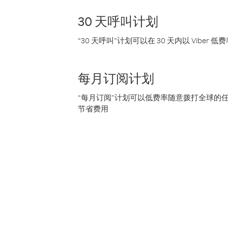
30 天呼叫计划
“30 天呼叫”计划可以在 30 天内以 Vibe
每月订阅计划
“每月订阅”计划可以低费率随意拨打全球的
节省费用