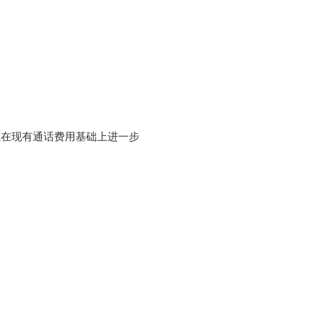
以在现有通话费用基础上进一步