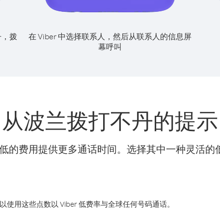
丹，拨
在 Viber 中选择联系人，然后从联系人的信息屏
幕呼叫
从波兰拨打不丹的提示
t 可以更低的费用提供更多通话时间。选择其中一种灵活
您可以使用这些点数以 Viber 低费率与全球任何号码通话。