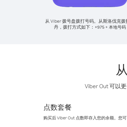
从 Viber 拨号盘拨打号码。
从斯洛伐克拨
丹，拨打方式如下：
+
+
975
本地号码
Viber Ou
点数套餐
购买后 Viber Out 点数即存入您的余额。