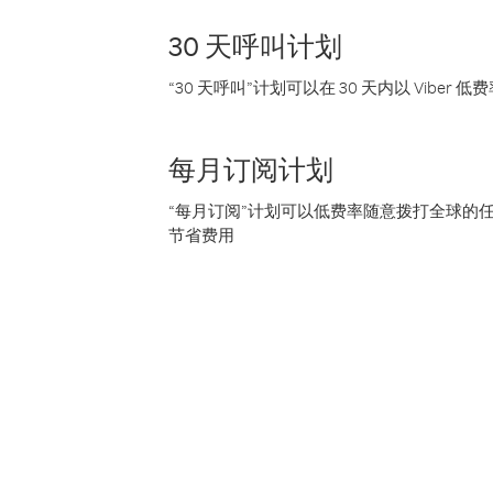
30 天呼叫计划
“30 天呼叫”计划可以在 30 天内以 Vibe
每月订阅计划
“每月订阅”计划可以低费率随意拨打全球的
节省费用