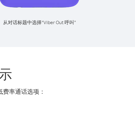
从对话标题中选择“Viber Out 呼叫”
示
的低费率通话选项：