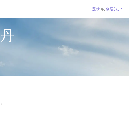
登录
或
创建账户
不丹
钟。