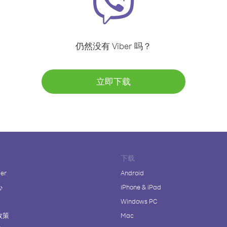
仍然没有 Viber 吗？
立即下载
下载
er
Android
心
iPhone & iPad
Windows PC
政策
Mac