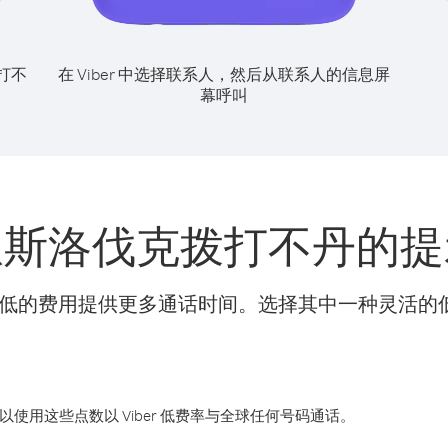
打不
在 Viber 中选择联系人，然后从联系人的信息屏
幕呼叫
从斯洛伐克拨打不丹的提
t 可以更低的费用提供更多通话时间。选择其中一种灵活
您可以使用这些点数以 Viber 低费率与全球任何号码通话。