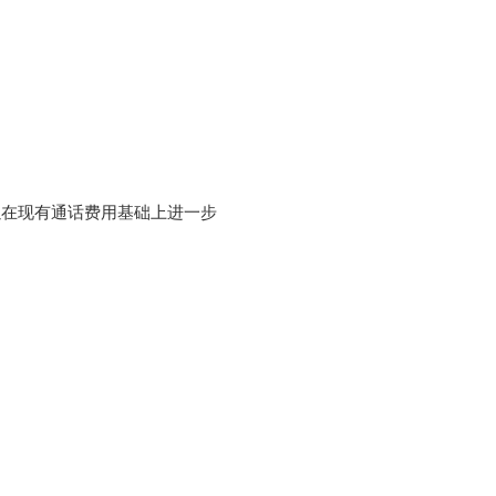
以在现有通话费用基础上进一步