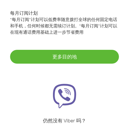
每月订阅计划
“每月订阅”计划可以低费率随意拨打全球的任何固定电话
和手机，任何时候都无需续订计划。“每月订阅”计划可以
在现有通话费用基础上进一步节省费用
更多目的地
仍然没有 Viber 吗？