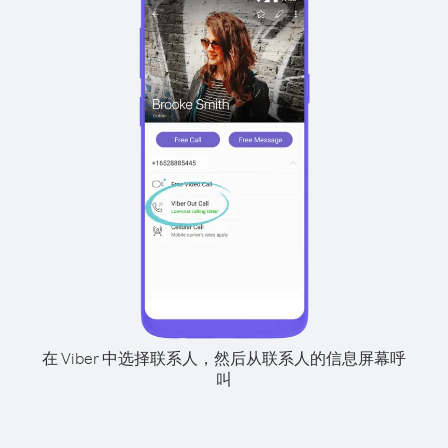
在 Viber 中选择联系人，然后从联系人的信息屏幕呼
叫