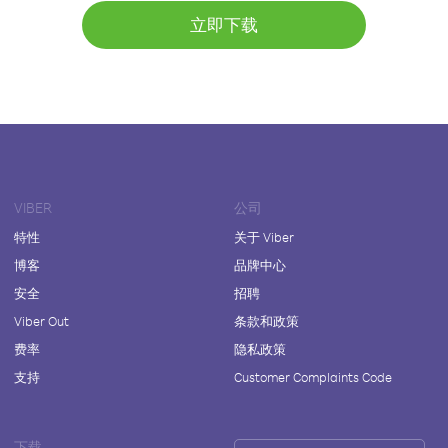
立即下载
VIBER
公司
特性
关于 Viber
博客
品牌中心
安全
招聘
Viber Out
条款和政策
费率
隐私政策
支持
Customer Complaints Code
下载