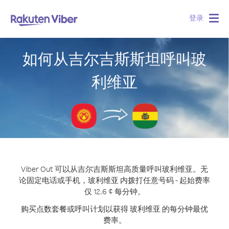
登录
Togg
navig
如何从吉尔吉斯斯坦呼叫玻
利维亚
Viber Out 可以从吉尔吉斯斯坦高质量呼叫玻利维亚。
无
论固定电话或手机，玻利维亚 内拨打任意号码 - 起始费率
仅 12.6 ¢ 每分钟。
购买点数套餐或呼叫计划以获得 玻利维亚 的每分钟最优
费率。