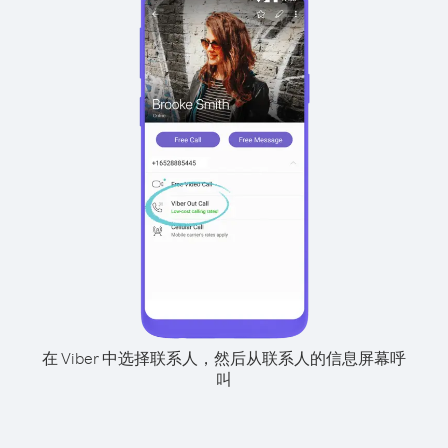
在 Viber 中选择联系人，然后从联系人的信息屏幕呼
叫