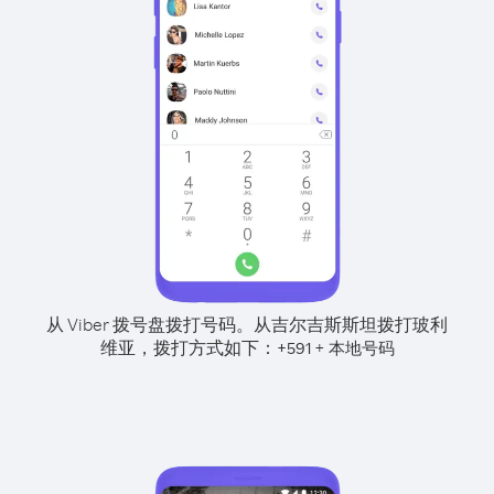
从 Viber 拨号盘拨打号码。
从吉尔吉斯斯坦拨打玻利
维亚，拨打方式如下：
+
+
591
本地号码