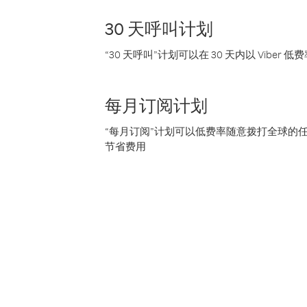
30 天呼叫计划
“30 天呼叫”计划可以在 30 天内以 Vibe
每月订阅计划
“每月订阅”计划可以低费率随意拨打全球的
节省费用