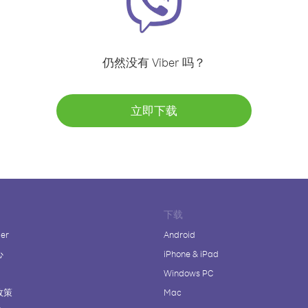
仍然没有 Viber 吗？
立即下载
下载
er
Android
心
iPhone & iPad
Windows PC
政策
Mac