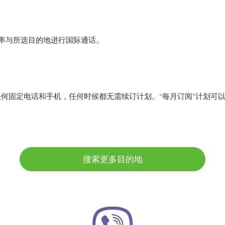
r 低费率与所选目的地进行国际通话。
任何固定电话和手机，任何时候都无需续订计划。“每月订阅”计划可
搜索更多目的地