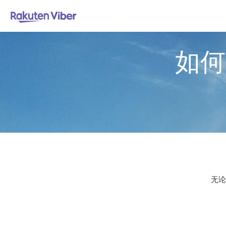
如何
无论