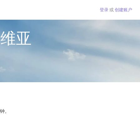
登录
或
创建账户
利维亚
分钟。