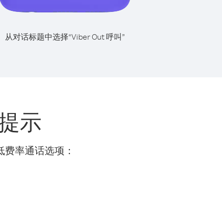
从对话标题中选择“Viber Out 呼叫”
提示
的低费率通话选项：