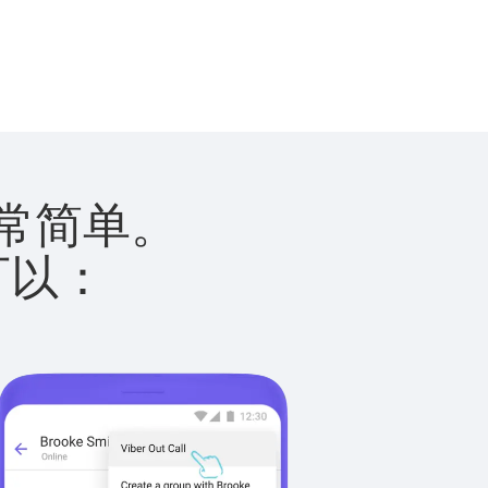
亚非常简单。
您可以：