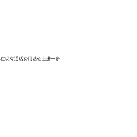
以在现有通话费用基础上进一步