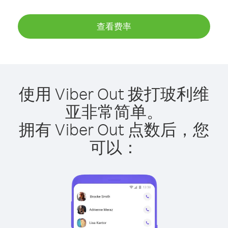
查看费率
使用 Viber Out 拨打玻利维
亚非常简单。
拥有 Viber Out 点数后，您
可以：