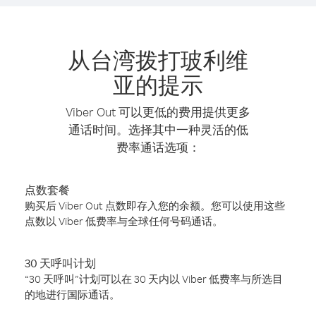
从台湾拨打玻利维
亚的提示
Viber Out 可以更低的费用提供更多
通话时间。选择其中一种灵活的低
费率通话选项：
点数套餐
购买后 Viber Out 点数即存入您的余额。您可以使用这些
点数以 Viber 低费率与全球任何号码通话。
30 天呼叫计划
“30 天呼叫”计划可以在 30 天内以 Viber 低费率与所选目
的地进行国际通话。