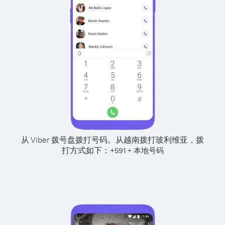
从 Viber 拨号盘拨打号码。
从越南拨打玻利维亚，拨
打方式如下：
+
+
591
本地号码