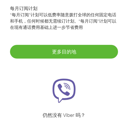
每月订阅计划
“每月订阅”计划可以低费率随意拨打全球的任何固定电话
和手机，任何时候都无需续订计划。“每月订阅”计划可以
在现有通话费用基础上进一步节省费用
更多目的地
仍然没有 Viber 吗？