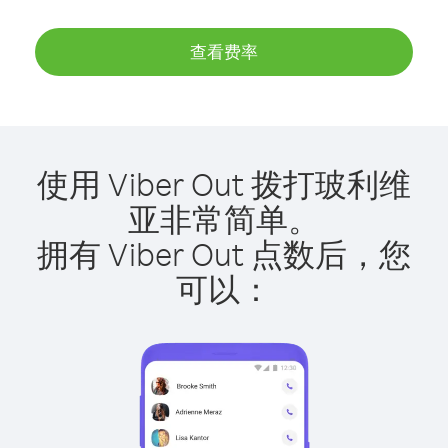
查看费率
使用 Viber Out 拨打玻利维
亚非常简单。
拥有 Viber Out 点数后，您
可以：