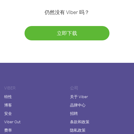
仍然没有 Viber 吗？
立即下载
VIBER
公司
特性
关于 Viber
博客
品牌中心
安全
招聘
Viber Out
条款和政策
费率
隐私政策