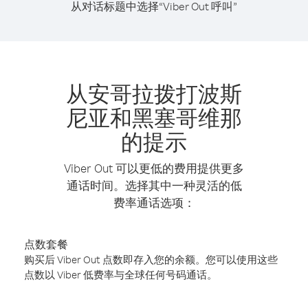
从对话标题中选择“Viber Out 呼叫”
从安哥拉拨打波斯
尼亚和黑塞哥维那
的提示
Viber Out 可以更低的费用提供更多
通话时间。选择其中一种灵活的低
费率通话选项：
点数套餐
购买后 Viber Out 点数即存入您的余额。您可以使用这些
点数以 Viber 低费率与全球任何号码通话。