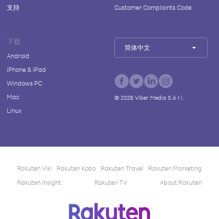
支持
Customer Complaints Code
下载
简体中文
Android
iPhone & iPad
Windows PC
Mac
©
2026
Viber Media S.à r.l.
Linux
Rakuten Viki
Rakuten Kobo
Rakuten Travel
Rakuten Marketing
Rakuten Insight
Rakuten TV
About Rakuten