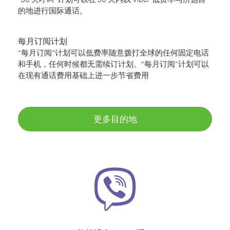
的地进行国际通话。
每月订阅计划
“每月订阅”计划可以低费率随意拨打全球的任何固定电话
和手机，任何时候都无需续订计划。“每月订阅”计划可以
在现有通话费用基础上进一步节省费用
更多目的地