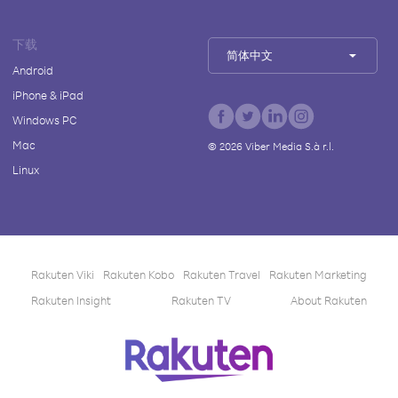
下载
简体中文
Android
iPhone & iPad
Windows PC
Mac
©
2026
Viber Media S.à r.l.
Linux
Rakuten Viki
Rakuten Kobo
Rakuten Travel
Rakuten Marketing
Rakuten Insight
Rakuten TV
About Rakuten