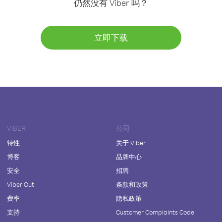
仍然没有 Viber 吗？
立即下载
VIBER
公司
特性
关于 Viber
博客
品牌中心
安全
招聘
Viber Out
条款和政策
费率
隐私政策
支持
Customer Complaints Code