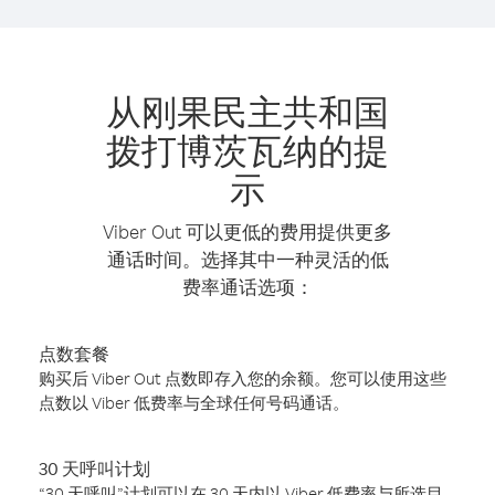
从刚果民主共和国
拨打博茨瓦纳的提
示
Viber Out 可以更低的费用提供更多
通话时间。选择其中一种灵活的低
费率通话选项：
点数套餐
购买后 Viber Out 点数即存入您的余额。您可以使用这些
点数以 Viber 低费率与全球任何号码通话。
30 天呼叫计划
“30 天呼叫”计划可以在 30 天内以 Viber 低费率与所选目