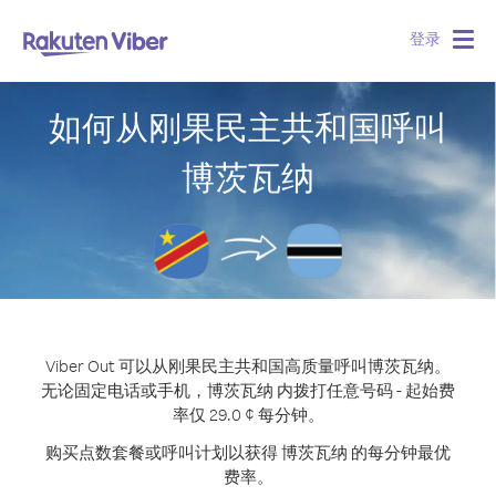
登录
Togg
navig
如何从刚果民主共和国呼叫
博茨瓦纳
Viber Out 可以从刚果民主共和国高质量呼叫博茨瓦纳。
无论固定电话或手机，博茨瓦纳 内拨打任意号码 - 起始费
率仅 29.0 ¢ 每分钟。
购买点数套餐或呼叫计划以获得 博茨瓦纳 的每分钟最优
费率。