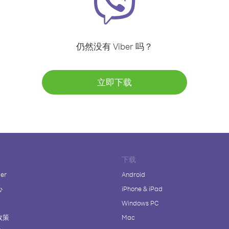
仍然没有 Viber 吗？
立即下载
下载
er
Android
心
iPhone & iPad
Windows PC
政策
Mac