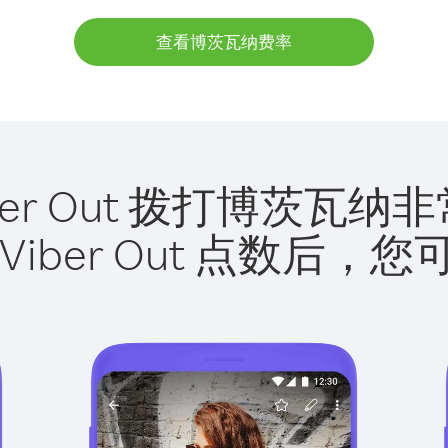
查看博茨瓦纳费率
ber Out 拨打博茨瓦
Viber Out 点数后，