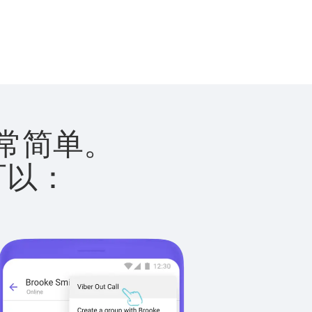
纳非常简单。
您可以：