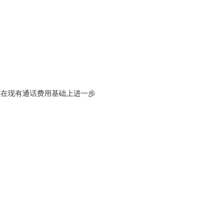
以在现有通话费用基础上进一步