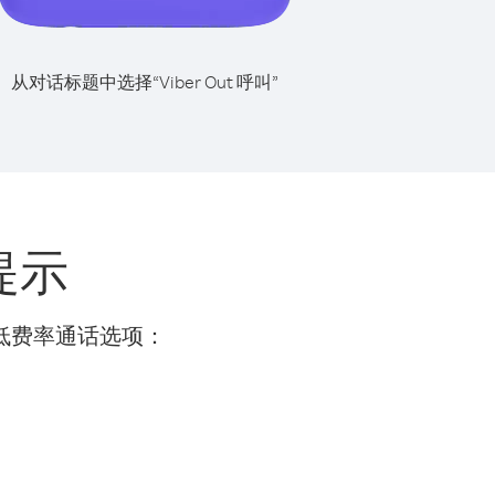
从对话标题中选择“Viber Out 呼叫”
提示
的低费率通话选项：