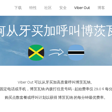
下载
特性
社区
安全
Viber Out
博客
何从牙买加呼叫博茨
Viber Out 可以从牙买加高质量呼叫博茨瓦纳。
固定电话或手机，博茨瓦纳 内拨打任意号码 - 起始费率仅 29.0 ¢ 每
购买点数套餐或呼叫计划以获得 博茨瓦纳 的每分钟最优费率。