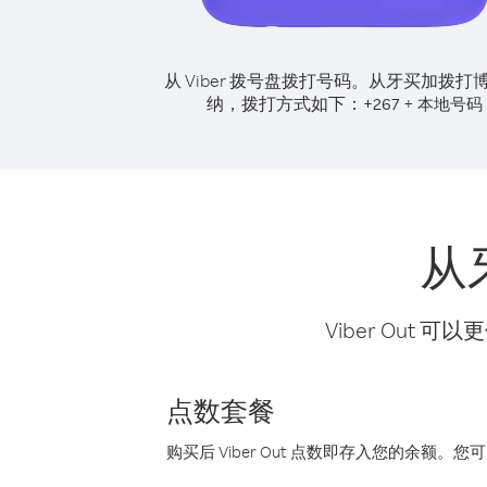
从 Viber 拨号盘拨打号码。
从牙买加拨打
纳，拨打方式如下：
+
+
267
本地号码
从
Viber Ou
点数套餐
购买后 Viber Out 点数即存入您的余额。