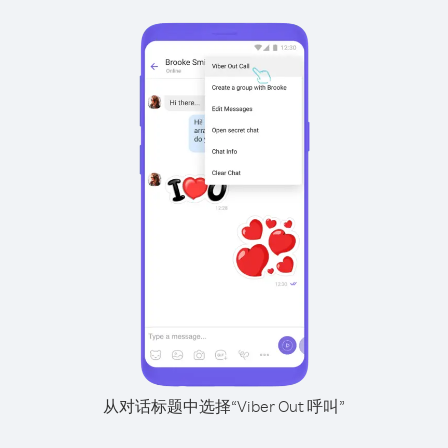
从对话标题中选择“Viber Out 呼叫”