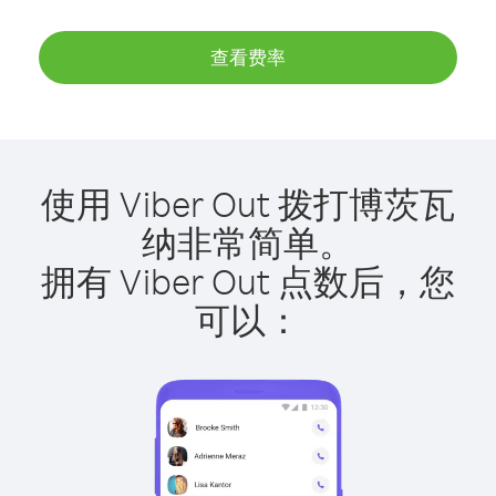
查看费率
使用 Viber Out 拨打博茨瓦
纳非常简单。
拥有 Viber Out 点数后，您
可以：