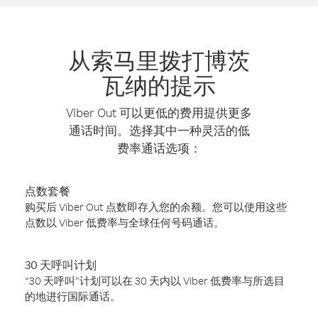
从索马里拨打博茨
瓦纳的提示
Viber Out 可以更低的费用提供更多
通话时间。选择其中一种灵活的低
费率通话选项：
点数套餐
购买后 Viber Out 点数即存入您的余额。您可以使用这些
点数以 Viber 低费率与全球任何号码通话。
30 天呼叫计划
“30 天呼叫”计划可以在 30 天内以 Viber 低费率与所选目
的地进行国际通话。