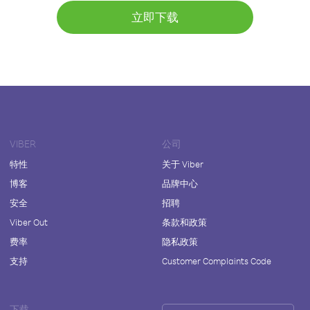
立即下载
VIBER
公司
特性
关于 Viber
博客
品牌中心
安全
招聘
Viber Out
条款和政策
费率
隐私政策
支持
Customer Complaints Code
下载