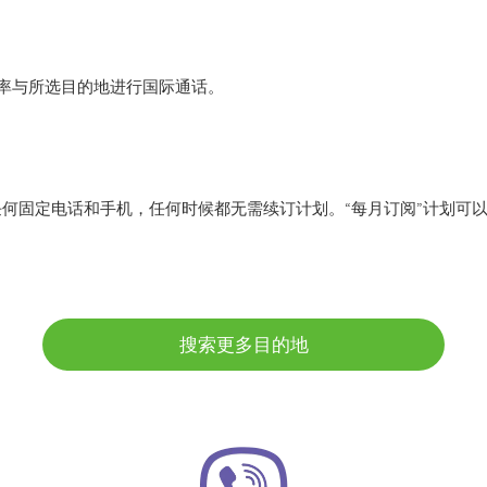
r 低费率与所选目的地进行国际通话。
任何固定电话和手机，任何时候都无需续订计划。“每月订阅”计划可
搜索更多目的地