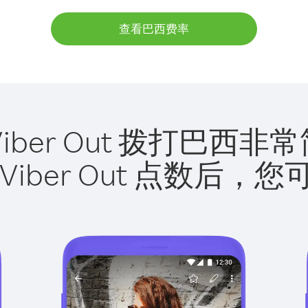
查看巴西费率
Viber Out 拨打巴西非
Viber Out 点数后，