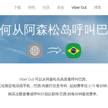
下载
特性
社区
安全
Viber Out
博客
何从阿森松岛呼叫
Viber Out 可以从阿森松岛高质量呼叫巴西。
无论固定电话或手机，巴西 内拨打任意号码 - 起始费率仅 2.1 ¢ 每分钟
购买点数套餐或呼叫计划以获得 巴西 的每分钟最优费率。