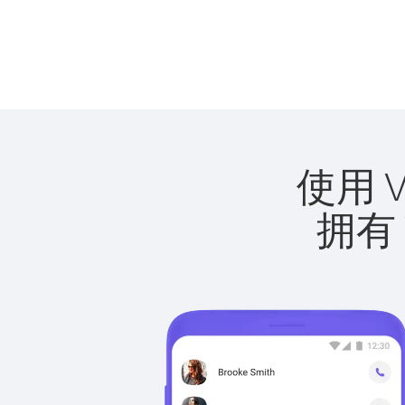
使用 
拥有 