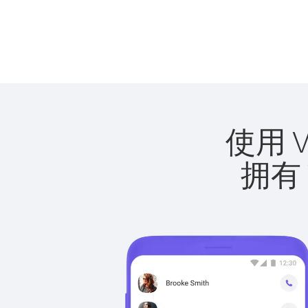
使用 
拥有 