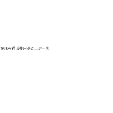
以在现有通话费用基础上进一步