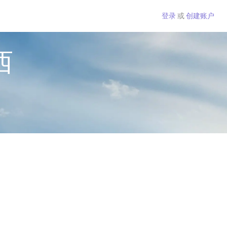
登录
或
创建账户
西
。