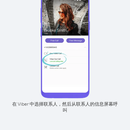
在 Viber 中选择联系人，然后从联系人的信息屏幕呼
叫