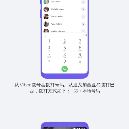
从 Viber 拨号盘拨打号码。
从迪戈加西亚岛拨打巴
西，拨打方式如下：
+
+
55
本地号码