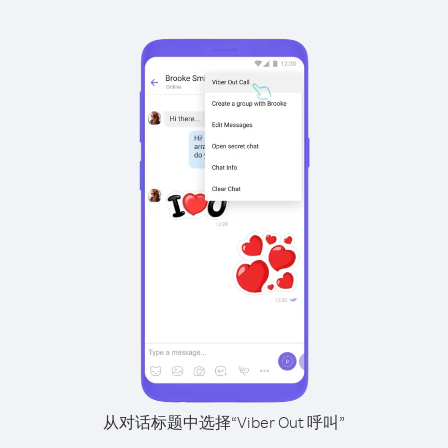
从对话标题中选择“Viber Out 呼叫”