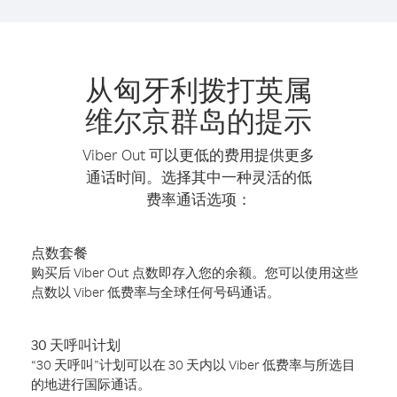
从匈牙利拨打英属
维尔京群岛的提示
Viber Out 可以更低的费用提供更多
通话时间。选择其中一种灵活的低
费率通话选项：
点数套餐
购买后 Viber Out 点数即存入您的余额。您可以使用这些
点数以 Viber 低费率与全球任何号码通话。
30 天呼叫计划
“30 天呼叫”计划可以在 30 天内以 Viber 低费率与所选目
的地进行国际通话。