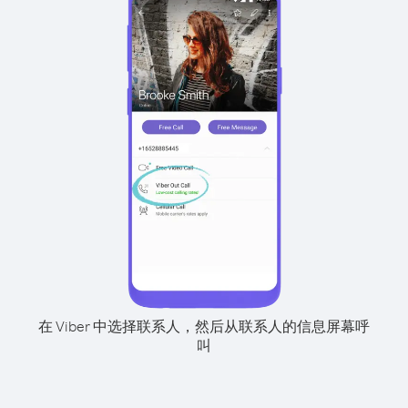
在 Viber 中选择联系人，然后从联系人的信息屏幕呼
叫