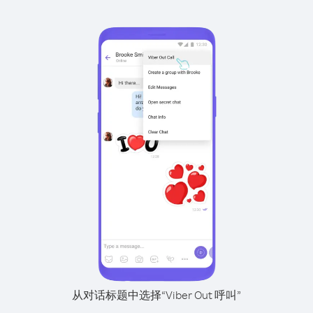
从对话标题中选择“Viber Out 呼叫”