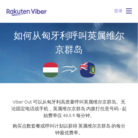
登录
Togg
navig
如何从匈牙利呼叫英属维尔
京群岛
Viber Out 可以从匈牙利高质量呼叫英属维尔京群岛。
无
论固定电话或手机，英属维尔京群岛 内拨打任意号码 - 起
始费率仅 49.5 ¢ 每分钟。
购买点数套餐或呼叫计划以获得 英属维尔京群岛 的每分
钟最优费率。