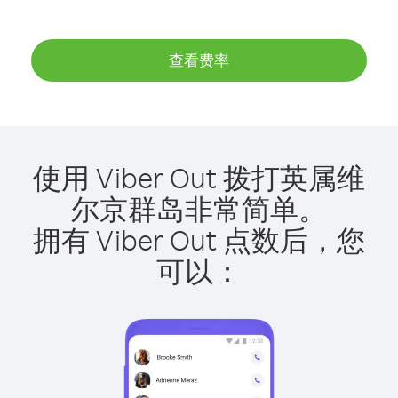
查看费率
使用 Viber Out 拨打英属维
尔京群岛非常简单。
拥有 Viber Out 点数后，您
可以：