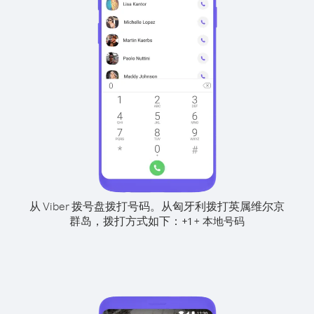
从 Viber 拨号盘拨打号码。
从匈牙利拨打英属维尔京
群岛，拨打方式如下：
+
+
1
本地号码