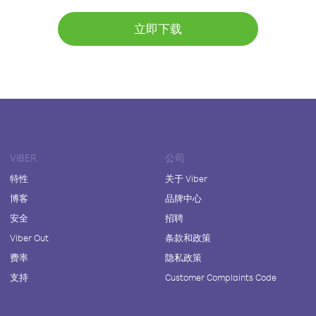
立即下载
VIBER
公司
特性
关于 Viber
博客
品牌中心
安全
招聘
Viber Out
条款和政策
费率
隐私政策
支持
Customer Complaints Code