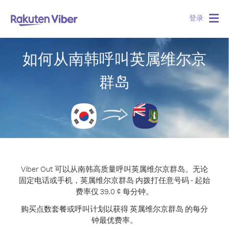
登录
Togg
navig
如何从南韩呼叫英属维尔京
群岛
Viber Out 可以从南韩高质量呼叫英属维尔京群岛。
无论
固定电话或手机，英属维尔京群岛 内拨打任意号码 - 起始
费率仅 39.0 ¢ 每分钟。
购买点数套餐或呼叫计划以获得 英属维尔京群岛 的每分
钟最优费率。