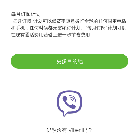
每月订阅计划
“每月订阅”计划可以低费率随意拨打全球的任何固定电话
和手机，任何时候都无需续订计划。“每月订阅”计划可以
在现有通话费用基础上进一步节省费用
更多目的地
仍然没有 Viber 吗？