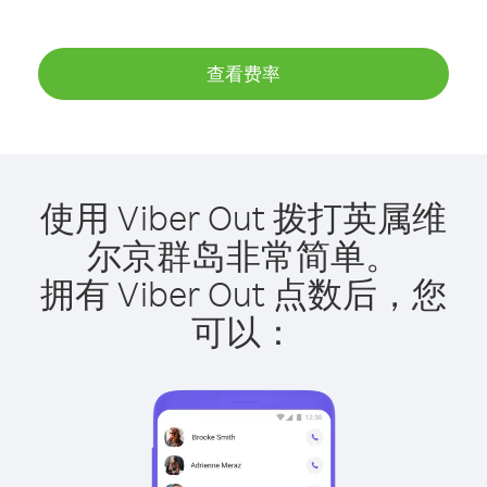
查看费率
使用 Viber Out 拨打英属维
尔京群岛非常简单。
拥有 Viber Out 点数后，您
可以：