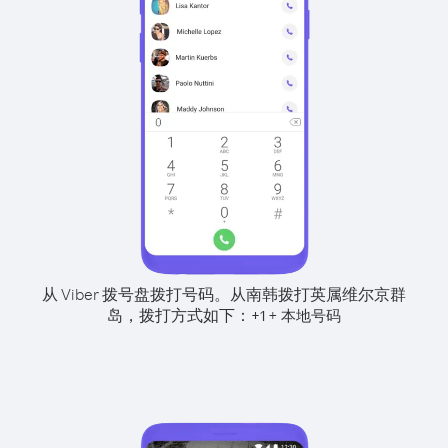
从 Viber 拨号盘拨打号码。
从南韩拨打英属维尔京群
岛，拨打方式如下：
+
+
1
本地号码