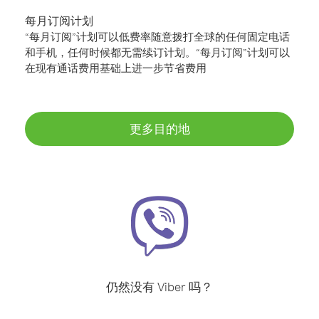
每月订阅计划
“每月订阅”计划可以低费率随意拨打全球的任何固定电话
和手机，任何时候都无需续订计划。“每月订阅”计划可以
在现有通话费用基础上进一步节省费用
更多目的地
仍然没有 Viber 吗？