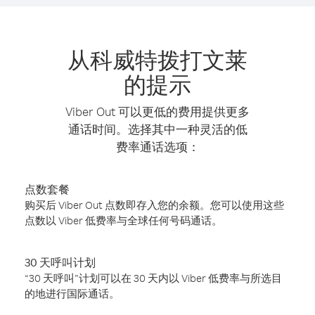
从科威特拨打文莱
的提示
Viber Out 可以更低的费用提供更多
通话时间。选择其中一种灵活的低
费率通话选项：
点数套餐
购买后 Viber Out 点数即存入您的余额。您可以使用这些
点数以 Viber 低费率与全球任何号码通话。
30 天呼叫计划
“30 天呼叫”计划可以在 30 天内以 Viber 低费率与所选目
的地进行国际通话。