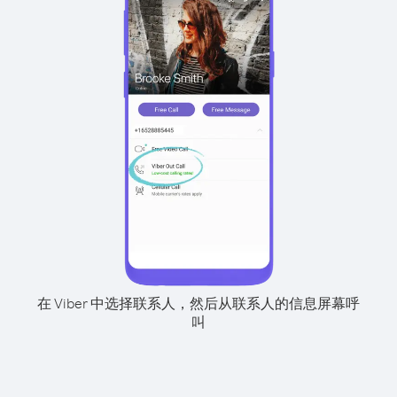
在 Viber 中选择联系人，然后从联系人的信息屏幕呼
叫