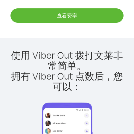
查看费率
使用 Viber Out 拨打文莱非
常简单。
拥有 Viber Out 点数后，您
可以：