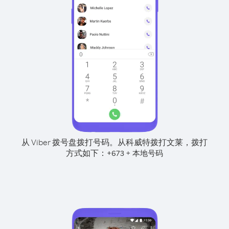
从 Viber 拨号盘拨打号码。
从科威特拨打文莱，拨打
方式如下：
+
+
673
本地号码