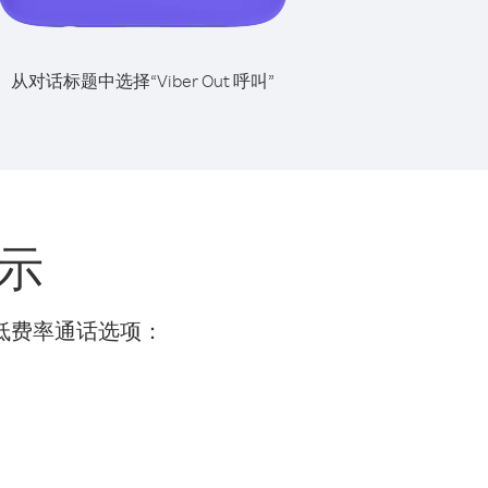
从对话标题中选择“Viber Out 呼叫”
示
的低费率通话选项：