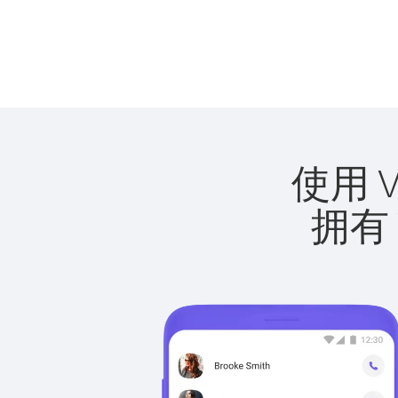
使用 
拥有 