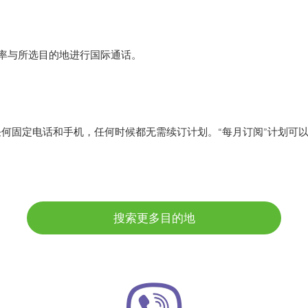
r 低费率与所选目的地进行国际通话。
任何固定电话和手机，任何时候都无需续订计划。“每月订阅”计划可
搜索更多目的地