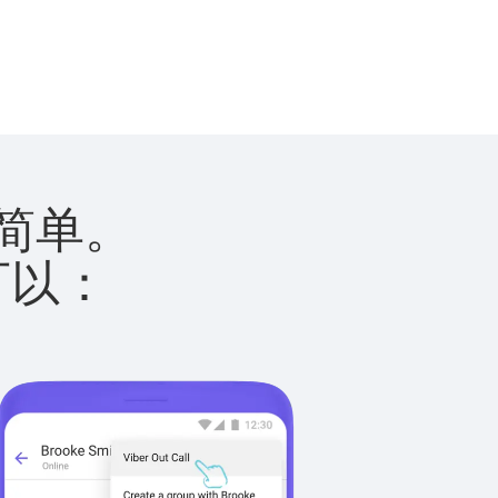
常简单。
您可以：