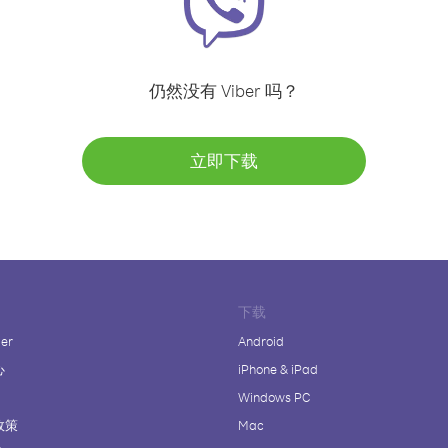
仍然没有 Viber 吗？
立即下载
下载
er
Android
心
iPhone & iPad
Windows PC
政策
Mac