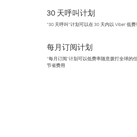
30 天呼叫计划
“30 天呼叫”计划可以在 30 天内以 Vibe
每月订阅计划
“每月订阅”计划可以低费率随意拨打全球的
节省费用