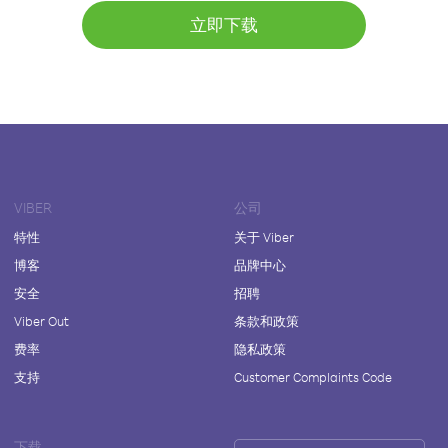
立即下载
VIBER
公司
特性
关于 Viber
博客
品牌中心
安全
招聘
Viber Out
条款和政策
费率
隐私政策
支持
Customer Complaints Code
下载