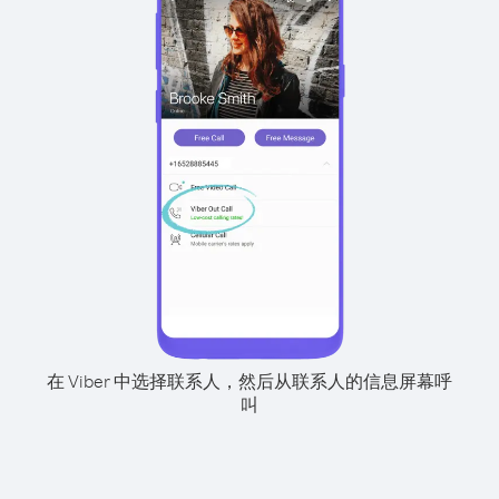
在 Viber 中选择联系人，然后从联系人的信息屏幕呼
叫