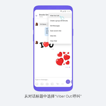
从对话标题中选择“Viber Out 呼叫”