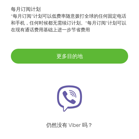
每月订阅计划
“每月订阅”计划可以低费率随意拨打全球的任何固定电话
和手机，任何时候都无需续订计划。“每月订阅”计划可以
在现有通话费用基础上进一步节省费用
更多目的地
仍然没有 Viber 吗？