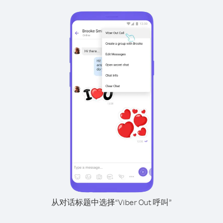
从对话标题中选择“Viber Out 呼叫”