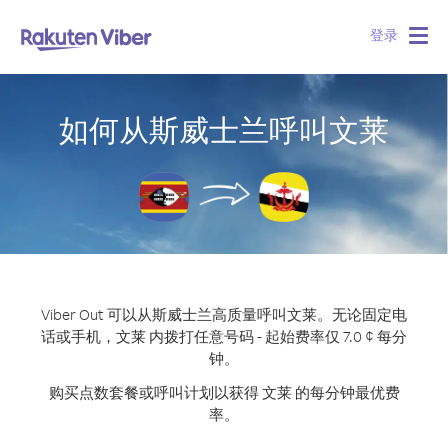
登录
Togg
navig
如何从斯威士兰呼叫文莱
Viber Out 可以从斯威士兰高质量呼叫文莱。
无论固定电
话或手机，文莱 内拨打任意号码 - 起始费率仅 7.0 ¢ 每分
钟。
购买点数套餐或呼叫计划以获得 文莱 的每分钟最优费
率。