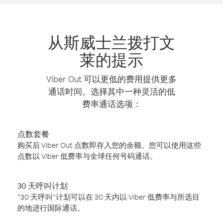
从斯威士兰拨打文
莱的提示
Viber Out 可以更低的费用提供更多
通话时间。选择其中一种灵活的低
费率通话选项：
点数套餐
购买后 Viber Out 点数即存入您的余额。您可以使用这些
点数以 Viber 低费率与全球任何号码通话。
30 天呼叫计划
“30 天呼叫”计划可以在 30 天内以 Viber 低费率与所选目
的地进行国际通话。